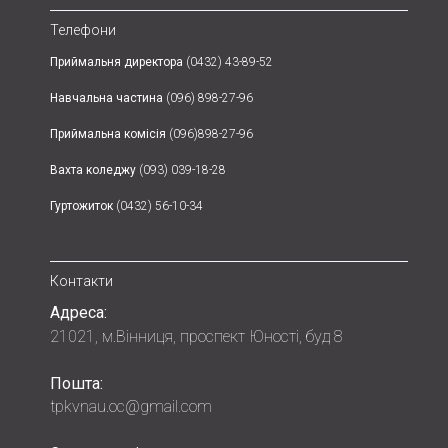
Телефони
Приймальня директора
(0432) 43-89-52
Навчальна частина
(096) 898-27-96
Приймальна комісія
(096)898-27-96
Вахта коледжу
(093) 039-18-28
Гуртожиток
(0432) 56-10-34
Контакти
Адреса:
21021, м.Вінниця, проспект Юності, буд 8
Пошта:
tpkvnau.oc@gmail.com