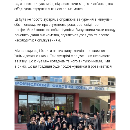
радо вітала випускників, підкреслюючи міцність зв’язків, що
об’єднують студентів з їхньою альма-матер.
Це була не просто зустріч, а справжнє занурення в минуле –
обмін спогадами про студентські роки, розповіді про
професійний шлях та особисті успіхи. Випускники мали нагоду
поновити давні знайомства, поділитися досвідом та просто
насолодитися спілкуванням.
Ми завжди раді бачити наших випускників і пишаємося
їхніми досягненнями. Такі зустрічі є свідченням незримого
зв’язку, що існує між коледжем та його випускниками, і ми
віримо, що ця традиція буде продовжуватися й розвиватися!