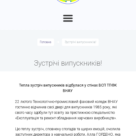
Головна
Зустрічі випускників!
Зустрічі випускників!
Тепла зустріч випускників відбулася у стінах ВСП ТПФК
ВНАУ
22 лютого Технологічно-промисловий фаховий коледж ВНАУ
гостинно відчинив свої двері для випускників 1985 року, які
свого часу здобули тут освіту за престижною спеціальністю
«Експлуатація та ремонт обладнання харчових виробництв».
Цю теплу зустріч, сповнену спогадів та щирих емоцій, очолила
заступник директора з навчальної роботи, Алла ГОРДЕНО, яка