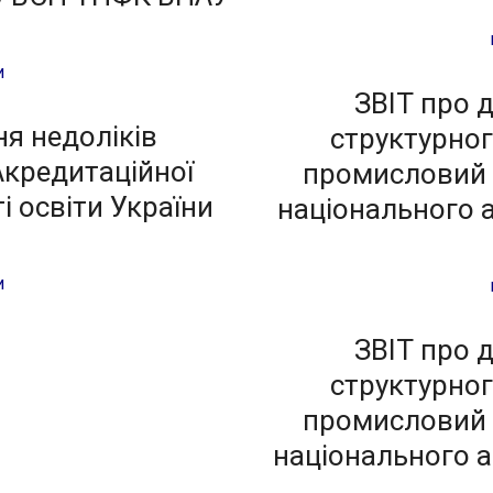
и
ЗВІТ про 
ня недоліків
структурног
Акредитаційної
промисловий 
і освіти України
національного а
и
ЗВІТ про 
структурног
промисловий 
національного а