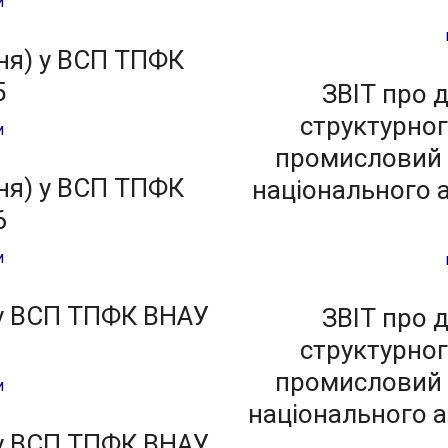
и
ня) у ВСП ТПФК
5
ЗВІТ про 
структурног
и
промисловий 
ня) у ВСП ТПФК
національного а
6
и
 у ВСП ТПФК ВНАУ
ЗВІТ про 
структурног
промисловий 
и
національного а
 у ВСП ТПФК ВНАУ