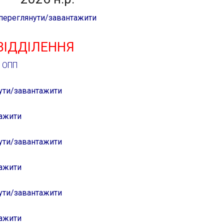
переглянути/завантажити
ВІДДІЛЕННЯ
 ОПП
ути/завантажити
ажити
ути/завантажити
ажити
ути/завантажити
ажити