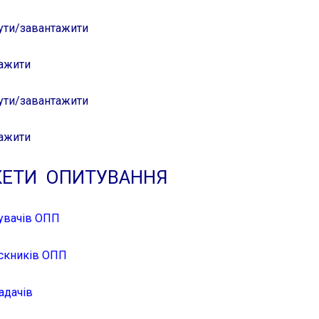
ути/завантажити
ажити
ути/завантажити
ажити
КЕТИ ОПИТУВАННЯ
увачів ОПП
ускників ОПП
адачів