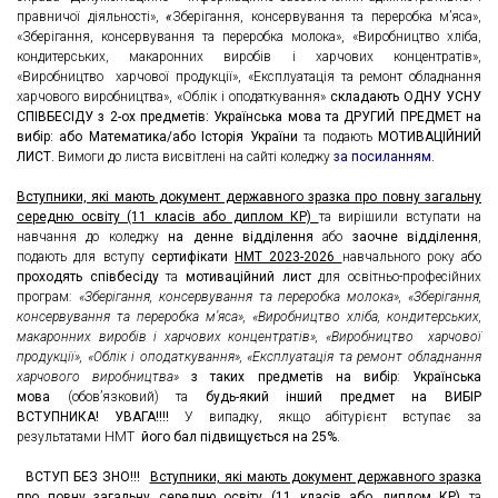
правничої діяльності»,
«
Зберігання, консервування та переробка м’яса»,
«Зберігання, консервування та переробка молока», «Виробництво хліба,
кондитерських, макаронних виробів і харчових концентратів»,
«Виробництво харчової продукції», «Експлуатація та ремонт обладнання
харчового виробництва», «Облік і оподаткування»
складають ОДНУ УСНУ
СПІВБЕСІДУ з 2-ох предметів: Українська мова та ДРУГИЙ ПРЕДМЕТ на
вибір: або Математика/або
Історія України
та подають
МОТИВАЦІЙНИЙ
ЛИСТ.
Вимоги до листа висвітлені на сайті коледжу
за посиланням.
Вступники, які мають документ державного зразка про повну загальну
середню освіту (11 класів або диплом КР)
та вирішили вступати на
навчання до коледжу
на денне відділення
або
заочне відділення
,
подають для вступу
сертифікати
НМТ 2023-2026
навчального року або
проходять співбесіду
та
мотиваційний лист
для освітньо-професійних
програм:
«Зберігання, консервування та переробка молока», «Зберігання,
консервування та переробка м’яса», «Виробництво хліба, кондитерських,
макаронних виробів і харчових концентратів», «Виробництво харчової
продукції», «Облік і оподаткування», «Експлуатація та ремонт обладнання
харчового виробництва»
з таких предметів
на вибір
:
Українська
мова
(обов’язковий) та
будь-який інший предмет на ВИБІР
ВСТУПНИКА!
УВАГА!!!!
У випадку, якщо абітурієнт вступає за
результатами НМТ
його бал підвищується на 25%.
ВСТУП Б
ЕЗ ЗНО!!!
Вступники, які мають документ державно
го зразка
про повну з
агальну середню освіту (11 класів або диплом КР)
та