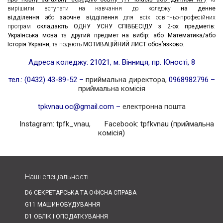
вирішили вступати на навчання до коледжу
на денне
відділення
або
заочне відділення
для всіх освітньо-професійних
програм
складають ОДНУ УСНУ СПІВБЕСІДУ з 2-ох предметів:
Українська мова
та
другий предмет на вибір: або Математика/або
Історія України,
та подають
МОТИВАЦІЙНИЙ ЛИСТ обов’язково.
Адреса коледжу:
21021, м. Вінниця, пр. Юності, 8
тел.: (0432) 43-89-52 –
приймальна директора,
0968982796 –
приймальна комісія
tpkvnau.oc@gmail.com
–
електронна пошта
Instagram:
tpfk_vnau
, Facebook:
tpfkvnau (приймальна
комісія)
Наші спеціальності
D6 СЕКРЕТАРСЬКА ТА ОФІСНА СПРАВА
G11 МАШИНОБУДУВАННЯ
D1 ОБЛІК І ОПОДАТКУВАННЯ