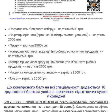
«Оператор комп’ютерного набору» – вартість 2500 грн.
«Секретар керівника (організації, підприємства, установи)» – вартість
2500 грн.
«Пекар» – вартість 2500 грн.
«Контролер харчової продукції (виробництво молочних продуктів)» –
вартість 2500 грн.
«Контролер харчової продукції (виробництво м’ясних та рибних
продуктів)» – вартість 2500 грн.
«Машиніст холодильних установок» – вартість 2500 грн.
«Токар» – вартість 2500 грн.
До конкурсного балу на всі спеціальності додаються 10
додаткових балів за успішне закінчення підготовчих курсів
у коледжі!
ВСТУПНИКИ З ОСВІТОЮ
9 КЛАСІВ
на освітньо-професійні програми
(за
державним замовленням та контрактній основі)
:
Секретарська та офісна
справа «Документаційно – інформаційне забезпечення адміністративної і