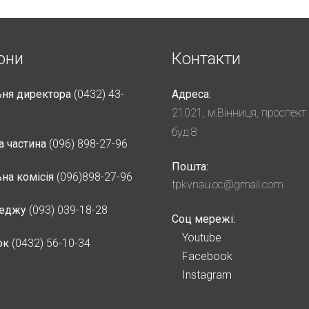
они
Контакти
ня директора
(0432) 43-
Адреса:
21021, м.Вінниця, проспект
буд 8
а частина
(096) 898-27-96
Пошта:
на комісія
(096)898-27-96
tpkvnau.oc@gmail.com
леджу
(093) 039-18-28
Соц мережі:
Youtube
ок
(0432) 56-10-34
Facebook
Instagram