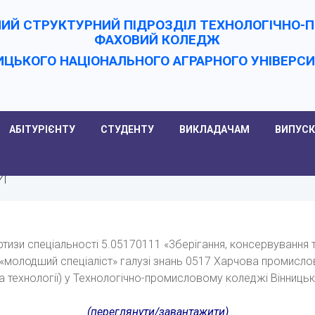
ИЙ СТРУКТУРНИЙ ПІДРОЗДІЛ ТЕХНОЛОГІЧНО
ФАХОВИЙ КОЛЕДЖ
ИЦЬКОГО НАЦІОНАЛЬНОГО АГРАРНОГО УНІВЕРC
АБІТУРІЄНТУ
СТУДЕНТУ
ВИКЛАДАЧАМ
ВИПУСК
и
ертизи спеціальності 5.05170111 «3берігання, консервування
ня «молодший спеціаліст» галузі знань 0517 Харчова промисл
а технології) у Технологічно-промисловому коледжі Вінниць
(переглянути/завантажити)