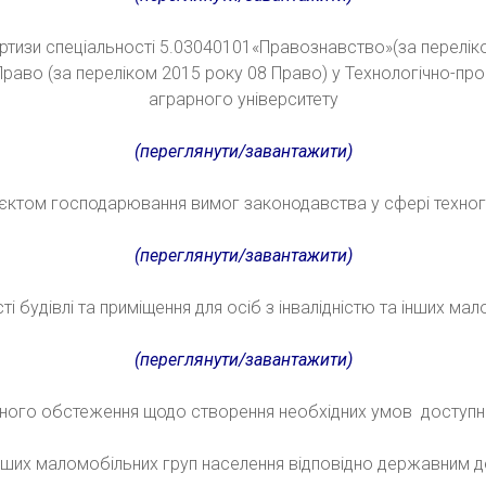
пертизи спеціальності 5.03040101«Правознавство»(за перелік
4 Право (за переліком 2015 року 08 Право) у Технологічно-п
аграрного університету
(переглянути/завантажити)
єктом господарювання вимог законодавства у сфері техног
(переглянути/завантажити)
 будівлі та приміщення для осіб з інвалідністю та інших ма
(переглянути/завантажити)
ічного обстеження щодо створення необхідних умов доступно
 інших маломобільних груп населення відповідно державним