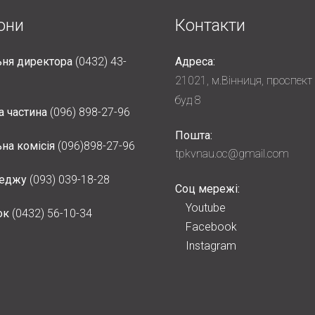
они
Контакти
ня директора
(0432) 43-
Адреса:
21021, м.Вінниця, проспект
буд 8
а частина
(096) 898-27-96
Пошта:
на комісія
(096)898-27-96
tpkvnau.oc@gmail.com
леджу
(093) 039-18-28
Соц мережі:
Youtube
ок
(0432) 56-10-34
Facebook
Instagram