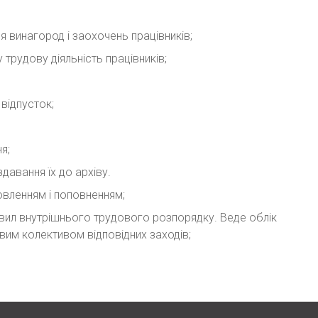
ся винагород і заохочень працівників;
 трудову діяльність працівників;
відпусток;
я;
давання їх до архіву.
овленням і поповненням;
авил внутрішнього трудового розпорядку. Веде облік
вим колективом відповідних заходів;