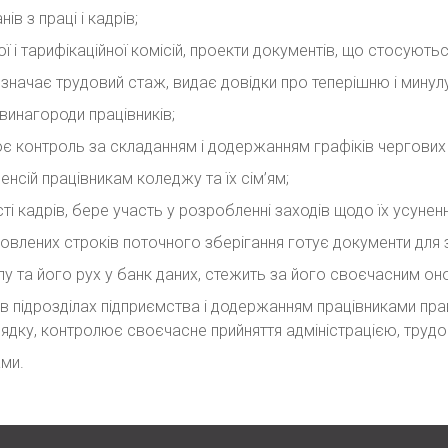
в з праці і кадрів;
ної і тарифікаційної комісій, проекти документів, що стосують
изначає трудовий стаж, видає довідки про теперішню і минулу
винагороди працівників;
ює контроль за складанням і додержанням графіків чергових 
нсій працівникам коледжу та їх сім’ям;
і кадрів, бере участь у розробленні заходів щодо їх усуненн
новлених строків поточного зберігання готує документи для з
лу та його рух у банк даних, стежить за його своєчасним он
 в підрозділах підприємства і додержанням працівниками пр
ядку, контролює своєчасне прийняття адміністрацією, трудо
ами.