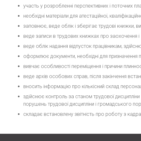
участь у розробленні перспективних і поточних плані
необхідні матеріали для атестаційної, кваліфікацій
заповнює, веде облік і зберігає трудові книжки, в
веде записи в трудових книжках про заохочення і 
веде облік надання відпусток працівникам, здійсн
оформлює документи, необхідні для призначення пе
вивчає особливості переміщення і причини плинност
веде архів особових справ, після закінчення вста
вносить інформацію про кількісний склад персона
здійснює контроль за станом трудової дисципліни
порушень трудової дисципліни і громадського пор
складає встановлену звітність про роботу з кадр