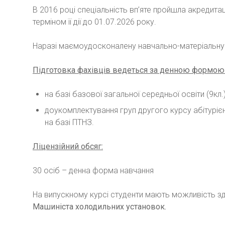
В 2016 році спеціальність вп’яте пройшла акредитац
терміном її дії до 01.07.2026 року.
Наразі маємоудосконалену навчально-матеріальну ба
Підготовка фахівців ведеться за денною формою
на базі базової загальної середньої освіти (9кл.)
доукомплектування груп другого курсу абітуріє
на базі ПТНЗ.
Ліцензійний обсяг:
30 осіб – денна форма навчання
На випускному курсі студенти мають можливість з
Машиніста холодильних установок.