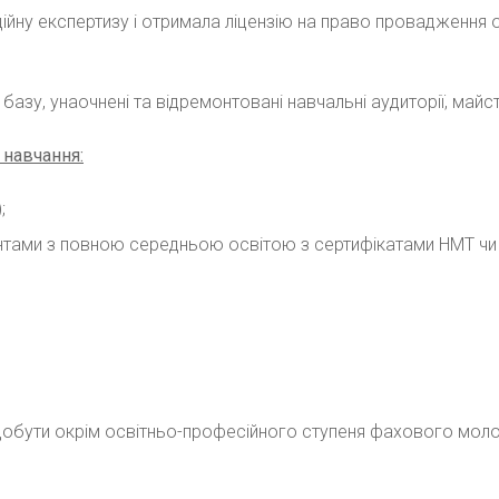
ійну експертизу і отримала ліцензію на право провадження осв
зу, унаочнені та відремонтовані навчальні аудиторії, майс
 навчання:
;
нтами з повною середньою освітою з сертифікатами НМТ чи 
добути окрім освітньо-професійного ступеня фахового моло