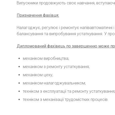
Випускники продовжують своє навчання, вступаючи 
Призначення фахівця:
Налагоджує, регулює і ремонтує напівавтоматичні і 
балансування та випробування устаткування. У проц
Дипломований фахівець по завершенню може пр
механіком виробництва;
механіком з ремонту устаткування;
механіком цеху;
механіком-налагоджувальником;
техніком з експлуатації та ремонту устаткування
техніком з механізації трудомістких процесів.