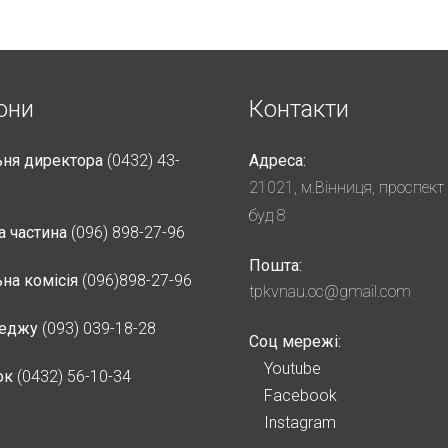
они
Контакти
ня директора
(0432) 43-
Адреса:
21021, м.Вінниця, проспект
буд 8
а частина
(096) 898-27-96
Пошта:
на комісія
(096)898-27-96
tpkvnau.oc@gmail.com
леджу
(093) 039-18-28
Соц мережі:
Youtube
ок
(0432) 56-10-34
Facebook
Instagram