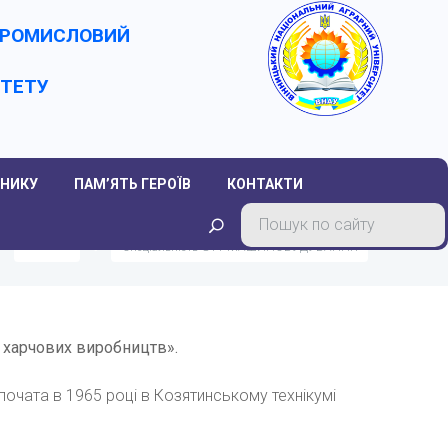
-ПРОМИСЛОВИЙ
ИТЕТУ
НИКУ
ПАМ’ЯТЬ ГЕРОЇВ
КОНТАКТИ
Головна
Спеціальність G11 МАШИНОБУДУВАННЯ
харчових
виробництв
».
зпочата в 1965 році в Козятинському технікумі