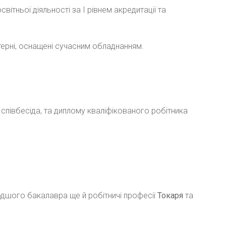
ітньої діяльності за І рівнем акредитації та
терні, оснащені сучасним обладнанням.
співбесіда, та диплому кваліфікованого робітника
дшого бакалавра ще й робітничі професії
Токаря
та