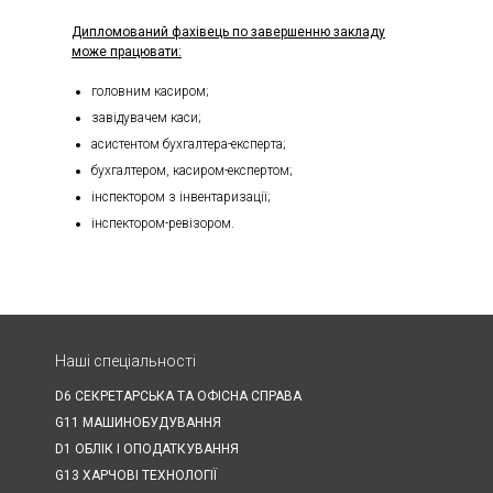
Дипломований фахівець по завершенню закладу
може працювати:
головним касиром;
завідувачем каси;
асистентом бухгалтера-експерта;
бухгалтером, касиром-експертом;
інспектором з інвентаризації;
інспектором-ревізором.
Наші спеціальності
D6 СЕКРЕТАРСЬКА ТА ОФІСНА СПРАВА
G11 МАШИНОБУДУВАННЯ
D1 ОБЛІК І ОПОДАТКУВАННЯ
G13 ХАРЧОВІ ТЕХНОЛОГІЇ