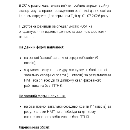
В 2016 році спеціальність вп’яте пройшла акредитаційну
експертизу на право провадження освітньої діяльності за
І рівнем акредитації та терміном її дії до 01.07.2026 року.
Підготовка фахівців за спеціальністю «Облік і
оподаткування» ведеться денною та заочною формами
навчання.
На денній формі навчання:
на основі базової загальної середньої освіти (9
класів);
з доукомплектуванням другого курсу на базі повної
загальної середньої освіти (11класів) за результатами
НМТ аба співбесіди та диплому кваліфікованого
робітника на базі ПТНЗ.
На заочній формі навчання:
на базі повної загальної середньої освіти (11класів) за
результатами НМТ чи співбесіди та диплому
кваліфікованого робітника на базі ПТНЗ.
Ліцензійний обсяг: