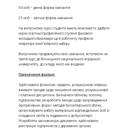
50 осіб – денна форма навчання
25 осіб – заочна форма навчання
На випускному курсі студенти мають можливість здобути
окрім освітньо-професійного ступеня фахового
молодшого бакалавра ще й робітничу професію
оператора комп’ютерного набору.
Випускники продовжують своє навчання, вступаючи на
третій курс до Вінницького національного аграрного
університету, до складу якого ми входимо.
Призначення фахівця:
Здійснювати фінансові, кредитні, розрахункові операції,
вживати заходів щодо зміцнення касової, розрахункової
і платіжної дисципліни. Визначати облікову політику
підприємства, розробляти заходи щодо запровадження
прогресивних форм і методів бухгалтерського обліку,
організовувати роботу матеріально відповідальних осіб зі
складання звітів та подавання їх до бухгалтерії.
Розробляти засновницькі документи, здійснювати
реєстрацію підприємств у державних органах.