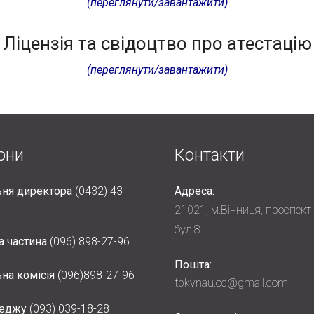
(переглянути/завантажити)
Ліцензія та cвідоцтво про атестацію
(переглянути/завантажити)
они
Контакти
ня директора
(0432) 43-
Адреса:
21021, м.Вінниця, проспект
буд 8
а частина
(096) 898-27-96
Пошта:
на комісія
(096)898-27-96
tpkvnau.oc@gmail.com
леджу
(093) 039-18-28