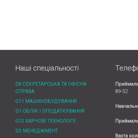
Наші спеціальності
Телеф
D6 СЕКРЕТАРСЬКА ТА ОФІСНА
Приймаль
СПРАВА
89-52
G11 МАШИНОБУДУВАННЯ
Навчальн
D1 ОБЛІК І ОПОДАТКУВАННЯ
G13 ХАРЧОВІ ТЕХНОЛОГІЇ
Приймаль
D3 МЕНЕДЖМЕНТ
Вахта ко