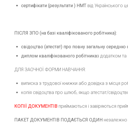
сертифікати (результати ) НМТ
від Українського це
ПІСЛЯ
ЗПО
(на базі кваліфікованого робітника):
свідоцтво (атестат) про повну загальну середню 
диплом кваліфікованого робітника
з додатком та 
ДЛЯ ЗАОЧНОЇ ФОРМИ НАВЧАННЯ:
виписка з трудової книжки або довідка з місця роб
копія свідоцтва про шлюб, якщо атестат/свідоцтво
КОПІЇ ДОКУМЕНТІВ
приймаються і завіряються пр
ПАКЕТ ДОКУМЕНТІВ ПОДАЄТЬСЯ ОДИН
незалежно в