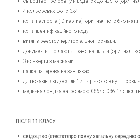
свідоцтво про освіту й додаток до нього (оригінал і
4 кольорових фото 3х4;
копія паспорта (ID картка), оригінал потрібно мат
копія ідентифікаційного коду;
витяг з реєстру територіальної громади;
документи, що дають право на пільги (оригінал і ко
3 конверти з марками;
папка паперова на зав’язках;
для юнаків, які досягли 17-ти річного віку – посві
медична довідка за формою 086/о; 086-1/о після 
ПІСЛЯ 11 КЛАСУ:
свідоцтво (атестат)
про повну загальну середню о