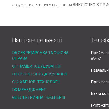
документи для вступу подаються
ВИКЛЮЧНО В ПРИС
Наші спеціальності
Телеф
D6 СЕКРЕТАРСЬКА ТА ОФІСНА
Приймаль
СПРАВА
89-52
G11 МАШИНОБУДУВАННЯ
Навчальн
D1 ОБЛІК І ОПОДАТКУВАННЯ
G13 ХАРЧОВІ ТЕХНОЛОГІЇ
Приймаль
D3 МЕНЕДЖМЕНТ
Вахта ко
G3 ЕЛЕКТРИЧНА ІНЖЕНЕРІЯ
Гуртожит