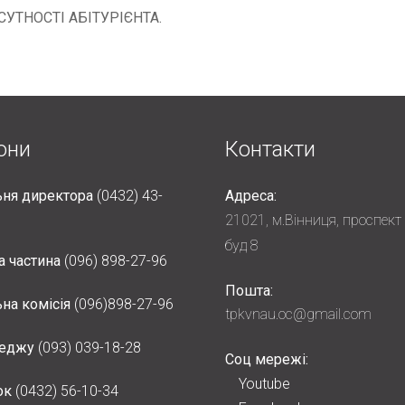
УТНОСТІ АБІТУРІЄНТА.
они
Контакти
ня директора
(0432) 43-
Адреса:
21021, м.Вінниця, проспект
буд 8
а частина
(096) 898-27-96
Пошта:
на комісія
(096)898-27-96
tpkvnau.oc@gmail.com
леджу
(093) 039-18-28
Соц мережі:
Youtube
ок
(0432) 56-10-34