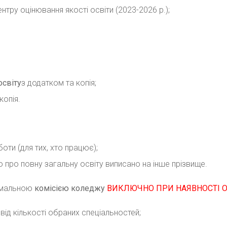
нтру оцінювання якості освіти (2023-2026 р.);
освіту
з додатком та копія;
копія.
оти (для тих, хто працює);
 про повну загальну освіту виписано на інше прізвище.
иймальною
комісією коледжу
ВИКЛЮЧНО ПРИ НАЯВНОСТІ О
ід кількості обраних спеціальностей;