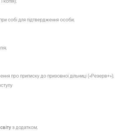
 копія);
и при собі для підтвердження особи;
пія;
дчення про приписку до призовної дільниці («Резерв+»);
вступу
світу
з додатком;