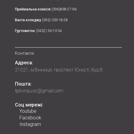
Приймальна комісія
(096)898-27-96
Вахта коледжу
(093) 039-18-28
Гуртожиток
(0432) 56-10-34
Контакти
Адреса:
21021, м.Вінниця, проспект Юності, буд 8
Пошта:
tpkvnau.oc@gmail.com
Соц мережі:
Youtube
Facebook
Instagram