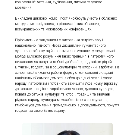
компетенцій: читання, аудіювання, письма та усного
мовлення.
Викладачі циклової комісії постійно беруть участь в обласних
методичних засіданнях, в різноманітних обласних,
всеукраїнських та міжнародних конференціях.
Пріоритетним завданням є виховання патріотизму і
національної гідності. Через дисципліни гуманітарного і
суспільного блоку здійснюється формування у студентської
молоді цілісного розуміння таких принципів патріотичного
виховання як почуття любові до України, відданість рідній
Вітчизні, гордість за її соціокультурні та історичні здобутки. На
основі такої виховної роботи формуються основні складові
національної самосвідомості: любов до рідної землі і свого
народу, патріотизм і готовність захищати Українську державу,
досконале володіння українською мовою, духовна культура,
повага до батьків, культури та історії, традицій та звичаїв
рідного народу, культура міжособистісного спілкування,
глибоке усвідомлення громадянської відповідальності, почуття
гордості за свою Батьківщину.