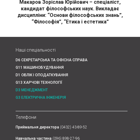
Макаров Зоріслав Юрійович – спеціаліст,
кандидат філософських наук. Викладає
дисципліни: “Основи філософських знань”,
“Філософія”, “Етика і естетика”
Наші спеціальності
D6 СЕКРЕТАРСЬКА ТА ОФІСНА СПРАВА
G11 МАШИНОБУДУВАННЯ
D1 ОБЛІК І ОПОДАТКУВАННЯ
G13 ХАРЧОВІ ТЕХНОЛОГІЇ
D3 МЕНЕДЖМЕНТ
G3 ЕЛЕКТРИЧНА ІНЖЕНЕРІЯ
Телефони
Приймальня директора
(0432) 43-89-52
Навчальна частина
(096) 898-27-96