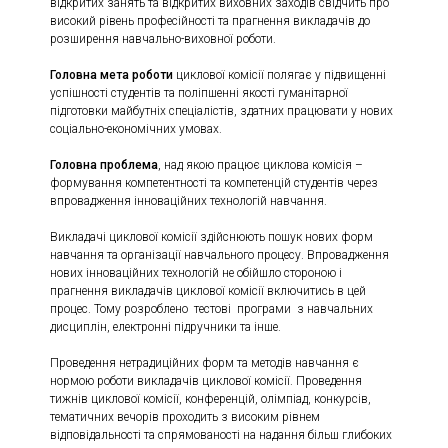
відкритих занять та відкритих виховних заходів свідчить про
високий рівень професійності та прагнення викладачів до
розширення навчально-виховної роботи.
Головна мета роботи
циклової комісії полягає у підвищенні
успішності студентів та поліпшенні якості гуманітарної
підготовки майбутніх спеціалістів, здатних працювати у нових
соціально-економічних умовах.
Головна проблема
, над якою працює циклова комісія –
формування компетентності та компетенцій студентів через
впровадження інноваційних технологій навчання.
Викладачі циклової комісії здійснюють пошук нових форм
навчання та організації навчального процесу. Впровадження
нових інноваційних технологій не обійшло стороною і
прагнення викладачів циклової комісії включитись в цей
процес. Тому розроблено тестові програми з навчальних
дисциплін, електронні підручники та інше.
Проведення нетрадиційних форм та методів навчання є
нормою роботи викладачів циклової комісії. Проведення
тижнів циклової комісії, конференцій, олімпіад, конкурсів,
тематичних вечорів проходить з високим рівнем
відповідальності та спрямованості на надання більш глибоких