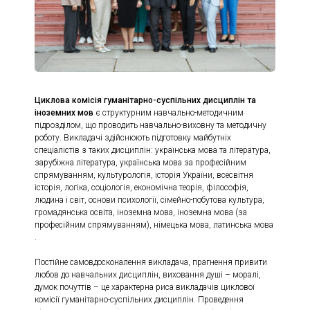
Циклова комісія гуманітарно-суспільних дисциплін та
іноземних мов
є структурним навчально-методичним
підрозділом, що проводить навчально-виховну та методичну
роботу. Викладачі здійснюють підготовку майбутніх
спеціалістів з таких дисциплін: українська мова та література,
зарубіжна література, українська мова за професійним
спрямуванням, культурологія, історія України, всесвітня
історія, логіка, соціологія, економічна теорія, філософія,
людина і світ, основи психології, сімейно-побутова культура,
громадянська освіта, іноземна мова, іноземна мова (за
професійним спрямуванням), німецька мова, латинська мова
.
Постійне самовдосконалення викладача, прагнення привити
любов до навчальних дисциплін, виховання душі – моралі,
думок почуттів – це характерна риса викладачів циклової
комісії гуманітарно-суспільних дисциплін. Проведення