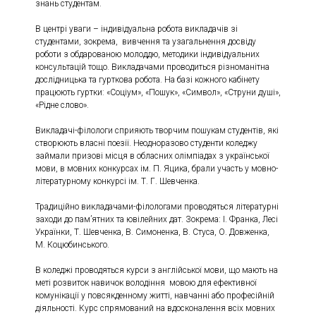
знань студентам.
В центрі уваги – індивідуальна робота викладачів зі
студентами, зокрема, вивчення та узагальнення досвіду
роботи з обдарованою молоддю, методики індивідуальних
консультацій тощо. Викладачами проводиться різноманітна
дослідницька та гурткова робота. На базі кожного кабінету
працюють гуртки: «Соціум», «Пошук», «Символ», «Струни душі»,
«Рідне слово».
Викладачі-філологи сприяють творчим пошукам студентів, які
створюють власні поезії. Неодноразово студенти коледжу
займали призові місця в обласних олімпіадах з української
мови, в мовних конкурсах ім. П. Яцика, брали участь у мовно-
літературному конкурсі ім. Т. Г. Шевченка.
Традиційно викладачами-філологами проводяться літературні
заходи до пам’ятних та ювілейних дат. Зокрема: І. Франка, Лесі
Українки, Т. Шевченка, В. Симоненка, В. Стуса, О. Довженка,
М. Коцюбинського.
В коледжі проводяться курси з англійської мови, що мають на
меті розвиток навичок володіння мовою для ефективної
комунікації у повсякденному житті, навчанні або професійній
діяльності. Курс спрямований на вдосконалення всіх мовних