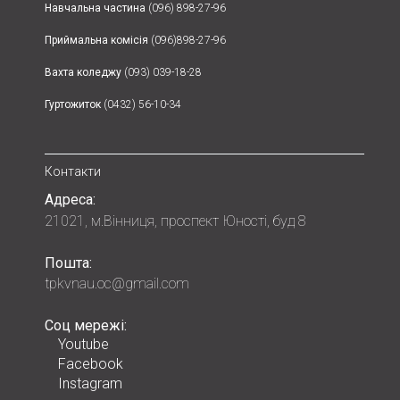
Навчальна частина
(096) 898-27-96
Приймальна комісія
(096)898-27-96
Вахта коледжу
(093) 039-18-28
Гуртожиток
(0432) 56-10-34
Контакти
Адреса:
21021, м.Вінниця, проспект Юності, буд 8
Пошта:
tpkvnau.oc@gmail.com
Соц мережі:
Youtube
Facebook
Instagram