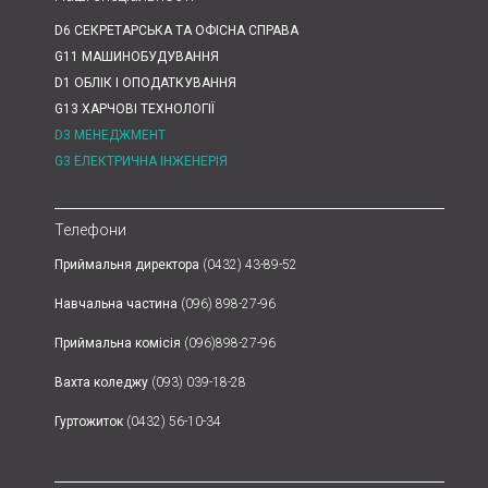
D6 СЕКРЕТАРСЬКА ТА ОФІСНА СПРАВА
G11 МАШИНОБУДУВАННЯ
D1 ОБЛІК І ОПОДАТКУВАННЯ
G13 ХАРЧОВІ ТЕХНОЛОГІЇ
D3 МЕНЕДЖМЕНТ
G3 ЕЛЕКТРИЧНА ІНЖЕНЕРІЯ
Телефони
Приймальня директора
(0432) 43-89-52
Навчальна частина
(096) 898-27-96
Приймальна комісія
(096)898-27-96
Вахта коледжу
(093) 039-18-28
Гуртожиток
(0432) 56-10-34