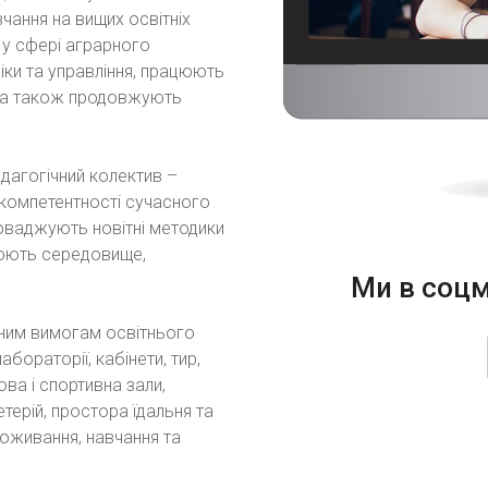
чання на вищих освітніх
 у сфері аграрного
іки та управління, працюють
, а також продовжують
дагогічний колектив –
 компетентності сучасного
роваджують новітні методики
рюють середовище,
Ми в соц
сним вимогам освітнього
бораторії, кабінети, тир,
ова і спортивна зали,
етерій, простора їдальня та
оживання, навчання та