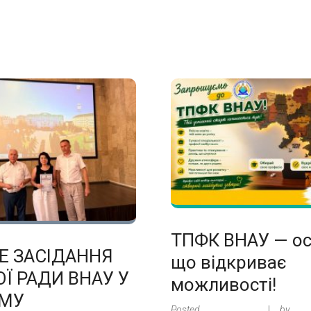
ТПФК ВНАУ — ос
Е ЗАСІДАННЯ
що відкриває
Ї РАДИ ВНАУ У
можливості!
МУ
Posted
25 days ago
by
Адм