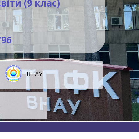
віти (9 клас)
796
ВНАУ
а