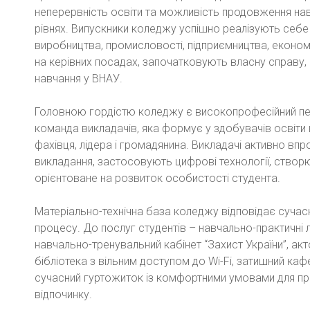
неперервність освіти та можливість продовження нав
рівнях. Випускники коледжу успішно реалізують себе
виробництва, промисловості, підприємництва, економ
на керівних посадах, започатковують власну справу
навчання у ВНАУ.
Головною гордістю коледжу є високопрофесійний пе
команда викладачів, яка формує у здобувачів освіти
фахівця, лідера і громадянина. Викладачі активно вп
викладання, застосовують цифрові технології, ство
орієнтоване на розвиток особистості студента.
Матеріально-технічна база коледжу відповідає суча
процесу. До послуг студентів – навчально-практичні ла
навчально-тренувальний кабінет “Захист України”, акт
бібліотека з вільним доступом до Wi-Fi, затишний каф
сучасний гуртожиток із комфортними умовами для пр
відпочинку.