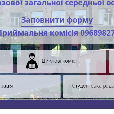
азової загальної середньої ос
Заповнити форму
Приймальня комісія 0968982
Циклові комісії
трація
Студентська рад