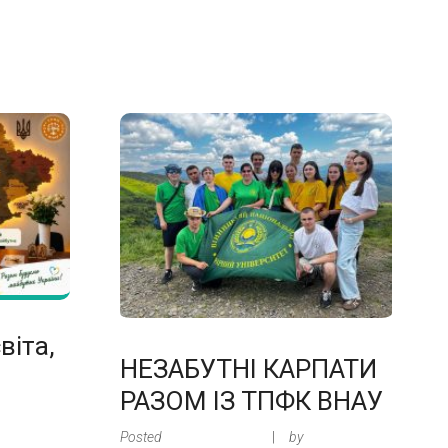
віта,
НЕЗАБУТНІ КАРПАТИ
РАЗОМ ІЗ ТПФК ВНАУ
Posted
1 Липня, 2026
by
Админ TPK
ин TPK