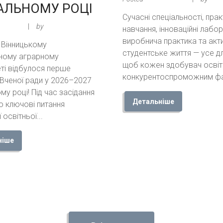
АЛЬНОМУ РОЦІ
Сучасні спеціальності, пра
ys ago
by
Админ TPK
навчання, інноваційні лабор
виробнича практика та акт
у Вінницькому
студентське життя — усе дл
ному аграрному
щоб кожен здобувач освіт
еті відбулося перше
конкурентоспроможним фах
 Вченої ради у 2026–2027
у році! Під час засідання
Детальніше
о ключові питання
 освітньої...
ніше