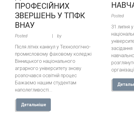
НАВЧ
ПРОФЕСІЙНИХ
ЗВЕРШЕНЬ У ТПФК
Posted
4 da
ВНАУ
31 липня 
національ
Posted
1 day ago
by
Админ TPK
університ
Після літніх канікул у Технологічно-
засідання
промисловому фаховому коледжі
навчальном
Вінницького національного
розглянут
аграрного університету знову
організації
розпочався освітній процес
Бажаємо нашим студентам
Деталь
наполегливості...
Детальніше