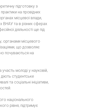
ретичну підготовку з
 практики на провідних
рганах місцевої влади,
 ВНАУ та в різних сферах
есійної діяльності ще під
у, органами місцевого
ізаціями, що дозволяє
ено почуваються на
участь молоді у науковій,
і діють студентське
лі та соціальні ініціативи,
остей.
ого національного
ого рівня, підтримує