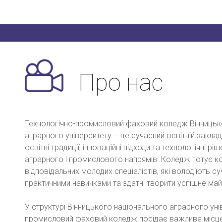
Про нас
Технологічно-промисловий фаховий коледж Вінницьк
аграрного університету – це сучасний освітній заклад
освітні традиції, інноваційні підходи та технологічні рі
аграрного і промислового напрямів. Коледж готує ком
відповідальних молодих спеціалістів, які володіють с
практичними навичками та здатні творити успішне май
У структурі Вінницького національного аграрного уні
промисловий фаховий коледж посідає важливе місц