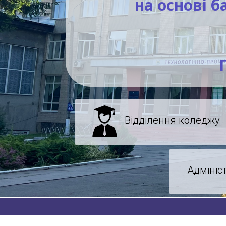
на основі б
Відділення коледжу
Адмініс