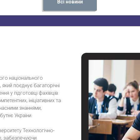
Всі новини
ого національного
, який поєднує багаторічні
шення у підготовці фахівців
петентних, ініціативних та
учасними знаннями,
бутнє України.
верситету Технологічно-
е, забезпечуючи