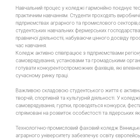
Навчальний процес у коледжі гармонійно поєднує тео
практичним навчанням. Студенти проходять виробничі
підприємствах аграрного та промислового секторів,о
студентських навчальних фермерських господарствах
правничої діяльностіі, набуваючи цінного досвіду проф
час навчання.
Коледж активно співпрацює з підприємствами регіон
самоврядування, установами та громадськими орган
готувати конкурентоспроможних фахівців, які впевн
сучасному ринку праці.
Важливою складовою студентського життя є активна 
творчій, спортивній та культурній діяльності. У коледж
самоврядування, гуртки, проводяться конкурси, фестива
спрямовані на розвиток особистості та лідерських як
Технологічно-промисловий фаховий коледж Вінницьк
аграрного університету забезпечує освіту європейськ