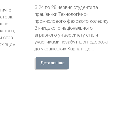
З 24 по 28 червня студенти та
ктичне
працівники Технологічно-
аторії,
промислового фахового коледжу
ивне
Вінницького національного
я того,
аграрного університету стали
и став
учасниками незабутньої подорожі
івцем!...
до українських Карпат! Це...
Детальніше