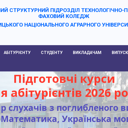
ИЙ СТРУКТУРНИЙ ПІДРОЗДІЛ ТЕХНОЛОГІЧНО
ФАХОВИЙ КОЛЕДЖ
ИЦЬКОГО НАЦІОНАЛЬНОГО АГРАРНОГО УНІВЕРC
АБІТУРІЄНТУ
СТУДЕНТУ
ВИКЛАДАЧАМ
ВИПУСК
Підготовчі курси
я абітурієнтів 2026 ро
р слухачів з поглибленого 
Математика, Українська мов