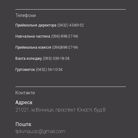
Телефони
Приймальня директора
(0432) 43-89-52
Навчальна частина
(096) 898-27-96
Приймальна комісія
(096)898-27-96
Вахта коледжу
(093) 039-18-28
Гуртожиток
(0432) 56-10-34
Контакти
Адреса:
21021, м.Вінниця, проспект Юності, буд 8
Пошта:
tpkvnau.oc@gmail.com