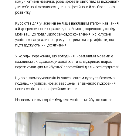
комунікативні навички, розширювати світогляд та відкривати
для себе нові можливості для професійного й особистісного
розвитку.
Курс став для учасників не лише важливим етапом навчання,
а й джерелом нових вражень, знайомств, корисного досвіду та
мотивації до подальшого самовдосконалення. Усі слухачі
успішно опанували програму та отримали сертифікати, що
підтверджують їхні досягнення.
У коледжі переконані, що володіння іноземними мовами є
важливою складовою сучасної освіти та відкриває широкі
перспективи для майбутньої професійної діяльності студентів!
Щиро вітаємо учасників із завершенням курсу та бажаємо
подальших успіхів, нових звершень і впевненого підкорення
нових освітніх та професійних вершин!
Навчаємось сьогодні — будуємо успішне майбутнє завтра!